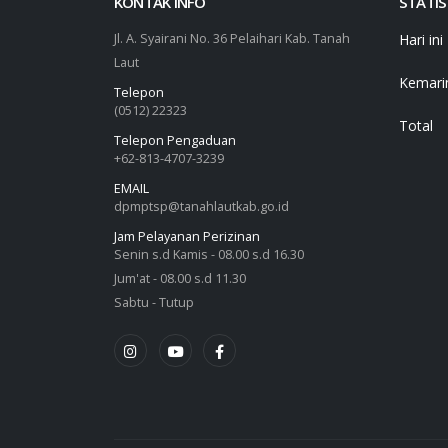
KONTAK INFO
STATIS
Jl. A. Syairani No. 36 Pelaihari Kab. Tanah
Hari ini
Laut
Kemari
Telepon
(0512) 22323
Total
Telepon Pengaduan
+62-813-4707-3239
EMAIL
dpmptsp@tanahlautkab.go.id
Jam Pelayanan Perizinan
Senin s.d Kamis - 08.00 s.d 16.30
Jum'at - 08.00 s.d 11.30
Sabtu - Tutup