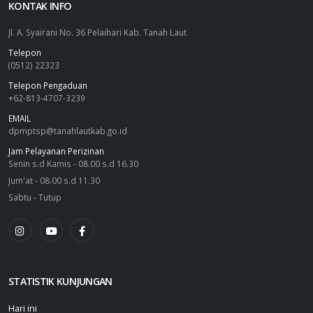
KONTAK INFO
Jl. A. Syairani No. 36 Pelaihari Kab. Tanah Laut
Telepon
(0512) 22323
Telepon Pengaduan
+62-813-4707-3239
EMAIL
dpmptsp@tanahlautkab.go.id
Jam Pelayanan Perizinan
Senin s.d Kamis - 08.00 s.d 16.30
Jum'at - 08.00 s.d 11.30
Sabtu - Tutup
STATISTIK KUNJUNGAN
Hari ini