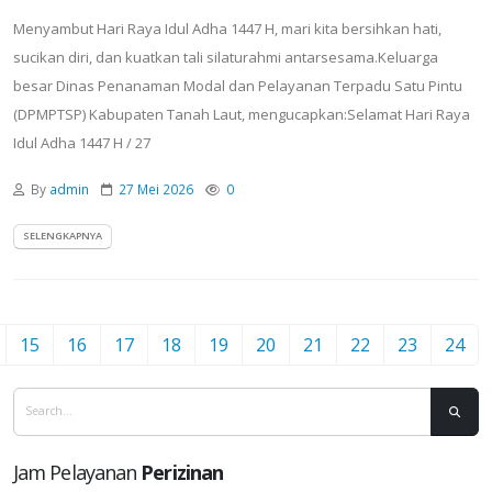
Menyambut Hari Raya Idul Adha 1447 H, mari kita bersihkan hati,
sucikan diri, dan kuatkan tali silaturahmi antarsesama.Keluarga
besar Dinas Penanaman Modal dan Pelayanan Terpadu Satu Pintu
(DPMPTSP) Kabupaten Tanah Laut, mengucapkan:Selamat Hari Raya
Idul Adha 1447 H / 27
By
admin
27 Mei 2026
0
SELENGKAPNYA
15
16
17
18
19
20
21
22
23
24
Jam Pelayanan
Perizinan