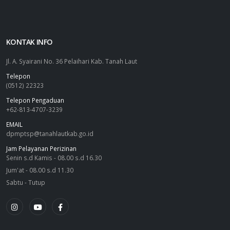
KONTAK INFO
Jl. A. Syairani No. 36 Pelaihari Kab. Tanah Laut
Telepon
(0512) 22323
Telepon Pengaduan
+62-813-4707-3239
EMAIL
dpmptsp@tanahlautkab.go.id
Jam Pelayanan Perizinan
Senin s.d Kamis - 08.00 s.d 16.30
Jum'at - 08.00 s.d 11.30
Sabtu - Tutup